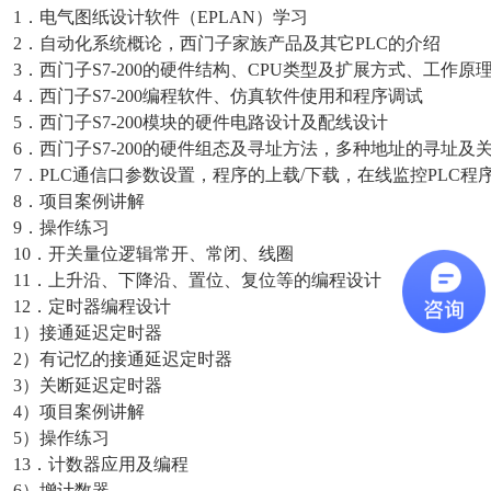
1
．
电气图纸设计软件（
EPLAN
）学习
2
．
自动化系统概论，西门子家族产品及其它
PLC
的介绍
3
．
西门子
S7-200
的硬件结构、
CPU
类型及扩展方式、工作原
4
．
西门子
S7-200
编程软件、仿真软件使用和程序调试
5
．
西门子
S7-200
模块的硬件电路设计及配线设计
6
．
西门子
S7-200
的硬件组态及寻址方法，多种地址的寻址及
7
．
PLC
通信口参数设置，程序的上载
/
下载，在线监控
PLC
程
8
．
项目案例讲解
9
．
操作练习
10
．开关量位逻辑常开、常闭、线圈
11
．上升沿、下降沿、置位、复位等的编程设计
12
．定时器编程设计
1
）
接通延迟定时器
2
）
有记忆的接通延迟定时器
3
）
关断延迟定时器
4
）
项目案例讲解
5
）
操作练习
13
．计数器应用及编程
6
）
增计数器